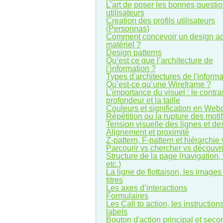
L'art de poser les bonnes questi
utilisateurs
Creation des profils utilisateurs
(Personnas)
Comment concevoir un design a
matériel ?
Design patterns
Qu’est ce que l’architecture de
l’information ?
Types d'architectures de l'informa
Qu’est-ce qu’une Wireframe ?
L'importance du visuel : le contras
profondeur et la taille
Couleurs et signification en Web
Répétition ou la rupture des moti
Tension visuelle des lignes et de
Alignement et proximité
Z-pattern, F-pattern et hiérarchie 
Parcourir vs chercher vs découvri
Structure de la page (navigation, 
etc.)
La ligne de flottaison, les images 
titres
Les axes d’interactions
Formulaires
Les Call to action, les instructions
labels
Bouton d'action principal et seco