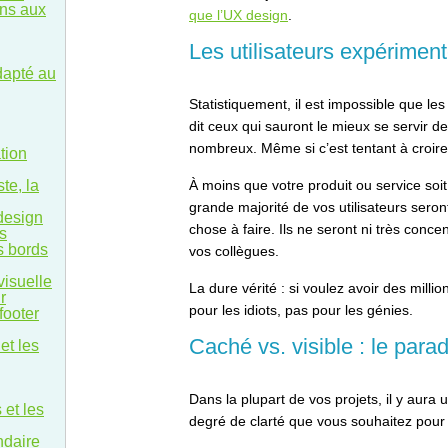
ons aux
que l’UX design
.
Les utilisateurs expériment
dapté au
Statistiquement, il est impossible que le
dit ceux qui sauront le mieux se servir de
nombreux. Même si c’est tentant à croire
tion
te, la
À moins que votre produit ou service soi
grande majorité de vos utilisateurs sero
design
chose à faire. Ils ne seront ni très con
fs
s bords
vos collègues.
visuelle
La dure vérité : si voulez avoir des milli
r
pour les idiots, pas pour les génies.
footer
Caché vs. visible : le para
et les
Dans la plupart de vos projets, il y aura
 et les
degré de clarté que vous souhaitez pour 
ndaire