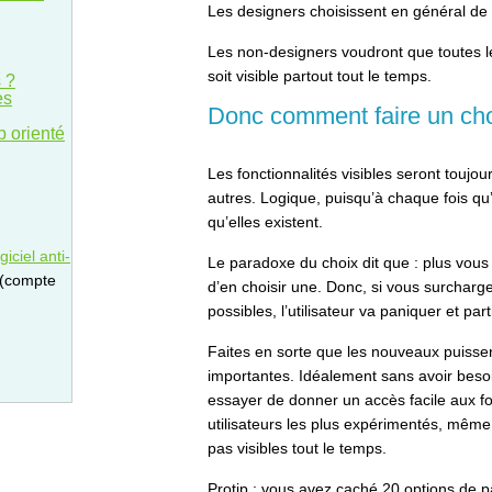
Les designers choisissent en général de ca
Les non-designers voudront que toutes le
soit visible partout tout le temps.
 ?
es
Donc comment faire un cho
b orienté
Les fonctionnalités visibles seront toujour
autres. Logique, puisqu’à chaque fois qu’u
qu’elles existent.
iciel anti-
Le paradoxe du choix dit que : plus vous av
 (compte
d’en choisir une. Donc, si vous surcharg
possibles, l’utilisateur va paniquer et part
Faites en sorte que les nouveaux puissent
importantes. Idéalement sans avoir besoi
essayer de donner un accès facile aux fo
utilisateurs les plus expérimentés, même 
pas visibles tout le temps.
Protip : vous avez caché 20 options de pa