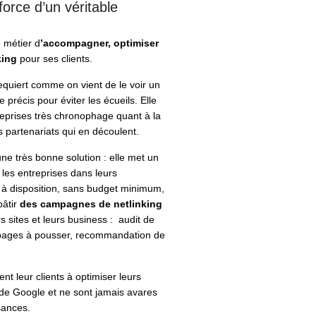
orce d’un véritable
 métier d
’accompagner, optimiser
king
pour ses clients.
 requiert comme on vient de le voir un
précis pour éviter les écueils. Elle
treprises très chronophage quant à la
s partenariats qui en découlent.
ne très bonne solution : elle met un
les entreprises dans leurs
à disposition, sans budget minimum,
bâtir
des campagnes de netlinking
s sites et leurs business : audit de
 et pages à pousser, recommandation de
ent leur clients à optimiser leurs
de Google et ne sont jamais avares
sances.