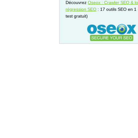
Découvrez
Oseox : Crawler SEO & log
régression SEO
: 17 outils SEO en 1
test gratuit)