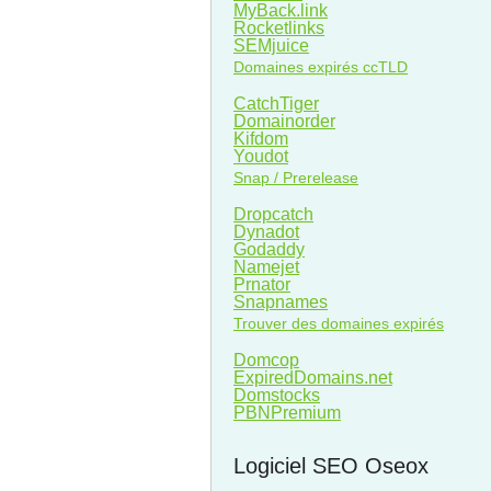
MyBack.link
Rocketlinks
SEMjuice
Domaines expirés ccTLD
CatchTiger
Domainorder
Kifdom
Youdot
Snap / Prerelease
Dropcatch
Dynadot
Godaddy
Namejet
Prnator
Snapnames
Trouver des domaines expirés
Domcop
ExpiredDomains.net
Domstocks
PBNPremium
Logiciel SEO Oseox