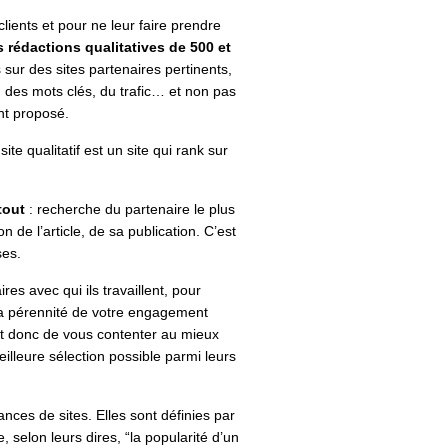
lients et pour ne leur faire prendre
 rédactions qualitatives de 500 et
 sur des sites partenaires pertinents
,
té, des mots clés, du trafic… et non pas
nt proposé.
te qualitatif est un site qui rank sur
 tout
: recherche du partenaire le plus
on de l’article, de sa publication. C’est
ses.
res avec qui ils travaillent, pour
la pérennité de votre engagement
st donc de vous contenter au mieux
eilleure sélection possible parmi leurs
ces de sites. Elles sont définies par
 selon leurs dires, “l
a popularité d’un