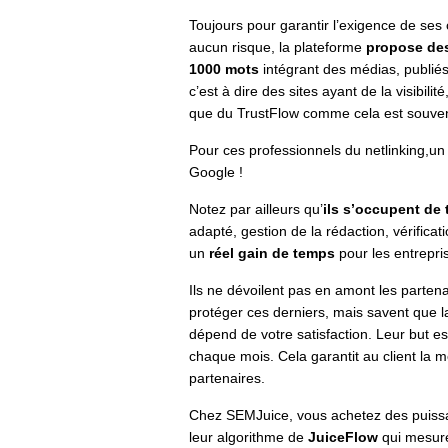
Toujours pour garantir l’exigence de ses c
aucun risque, la plateforme
propose des
1000 mots
intégrant des médias, publiés
c’est à dire des sites ayant de la visibili
que du TrustFlow comme cela est souve
Pour ces professionnels du netlinking,un si
Google !
Notez par ailleurs qu’
ils s’occupent de
adapté, gestion de la rédaction, vérificati
un
réel gain de temps
pour les entrepri
Ils ne dévoilent pas en amont les partenai
protéger ces derniers, mais savent que 
dépend de votre satisfaction. Leur but e
chaque mois. Cela garantit au client la m
partenaires.
Chez SEMJuice, vous achetez des puissan
leur algorithme de
JuiceFlow
qui mesure,