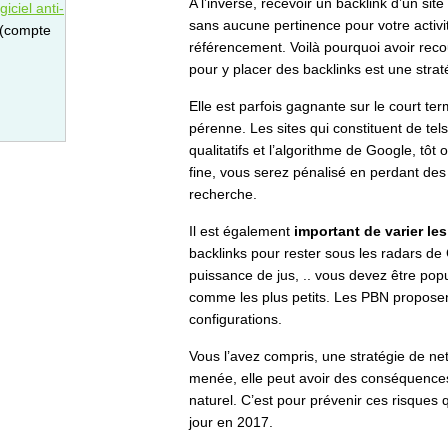
A l’inverse, recevoir un backlink d’un si
iciel anti-
sans aucune pertinence pour votre activit
 (compte
référencement. Voilà pourquoi avoir rec
pour y placer des backlinks est une strat
Elle est parfois gagnante sur le court t
pérenne. Les sites qui constituent de tel
qualitatifs et l’algorithme de Google, tôt o
fine, vous serez pénalisé en perdant des
recherche.
Il est également
important de varier le
backlinks pour rester sous les radars d
puissance de jus, .. vous devez être popu
comme les plus petits. Les PBN propose
configurations.
Vous l’avez compris, une stratégie de net
menée, elle peut avoir des conséquence
naturel. C’est pour prévenir ces risques
jour en 2017.