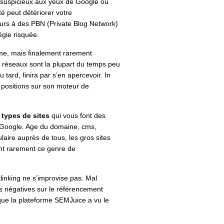
te suspicieux aux yeux de Google ou
é peut détériorer votre
ours à des PBN (Private Blog Network)
égie risquée.
erme, mais finalement rarement
s réseaux sont la plupart du temps peu
u tard, finira par s’en apercevoir. In
 positions sur son moteur de
s types de sites
qui vous font des
e Google. Age du domaine, cms,
laire auprès de tous, les gros sites
nt rarement ce genre de
linking ne s’improvise pas. Mal
s négatives sur le référencement
 que la plateforme SEMJuice a vu le