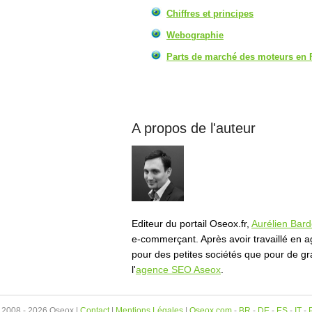
Chiffres et principes
Webographie
Parts de marché des moteurs en 
A propos de l'auteur
Editeur du portail Oseox.fr,
Aurélien Bar
e-commerçant. Après avoir travaillé en a
pour des petites sociétés que pour de g
l'
agence SEO Aseox
.
 2008 - 2026 Oseox |
Contact
|
Mentions Légales
|
Oseox.com
-
BR
-
DE
-
ES
-
IT
-