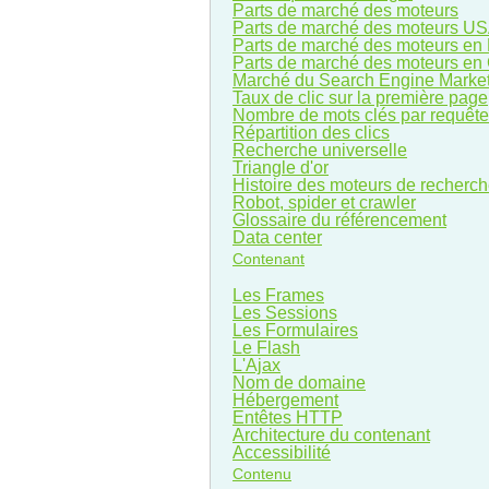
Parts de marché des moteurs
Parts de marché des moteurs U
Parts de marché des moteurs en
Parts de marché des moteurs en
Marché du Search Engine Marke
Taux de clic sur la première page
Nombre de mots clés par requête
Répartition des clics
Recherche universelle
Triangle d'or
Histoire des moteurs de recherc
Robot, spider et crawler
Glossaire du référencement
Data center
Contenant
Les Frames
Les Sessions
Les Formulaires
Le Flash
L'Ajax
Nom de domaine
Hébergement
Entêtes HTTP
Architecture du contenant
Accessibilité
Contenu