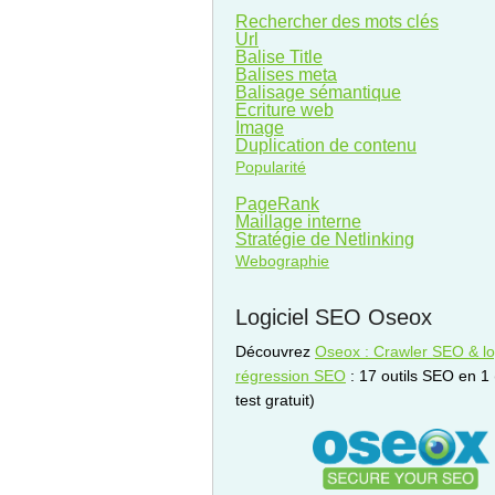
Rechercher des mots clés
Url
Balise Title
Balises meta
Balisage sémantique
Ecriture web
Image
Duplication de contenu
Popularité
PageRank
Maillage interne
Stratégie de Netlinking
Webographie
Logiciel SEO Oseox
Découvrez
Oseox : Crawler SEO & log
régression SEO
: 17 outils SEO en 1
test gratuit)