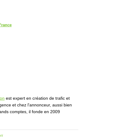
France
don
est expert en création de trafic et
gence et chez l'annonceur, aussi bien
rands comptes, il fonde en 2009
PT