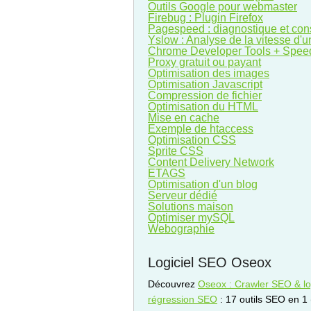
Outils Google pour webmaster
Firebug : Plugin Firefox
Pagespeed : diagnostique et con
Yslow : Analyse de la vitesse d'
Chrome Developer Tools + Spee
Proxy gratuit ou payant
Optimisation des images
Optimisation Javascript
Compression de fichier
Optimisation du HTML
Mise en cache
Exemple de htaccess
Optimisation CSS
Sprite CSS
Content Delivery Network
ETAGS
Optimisation d'un blog
Serveur dédié
Solutions maison
Optimiser mySQL
Webographie
Logiciel SEO Oseox
Découvrez
Oseox : Crawler SEO & log
régression SEO
: 17 outils SEO en 1