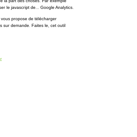
aire la part des choses. Par exemple
ser le javascript de... Google Analytics.
) vous propose de télécharger
sur demande. Faites le, cet outil
r