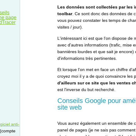
Les données sont collectées par les 
seils
toolbar
. Ce sont donc des données de cl
une page
vous pouvez constater les temps de char
dTracer
visites / jour).
L'intéressant ici est que l'on dispose d
avec d'autres informations (trafic, mise e
bannières lourdes et que sait je encore)
d'informations très pertinentes.
Et lorsque l'on met en face un chiffre d'a
croyez moi il y a de quoi convaincre les 
d'ailleurs sur ce site que les ventes c
est l'inverse du but recherché.
Conseils Google pour améli
site web
Vous aurez également un ensemble de co
iciel anti-
panel de pages (je ne sais pas comment el
 (compte