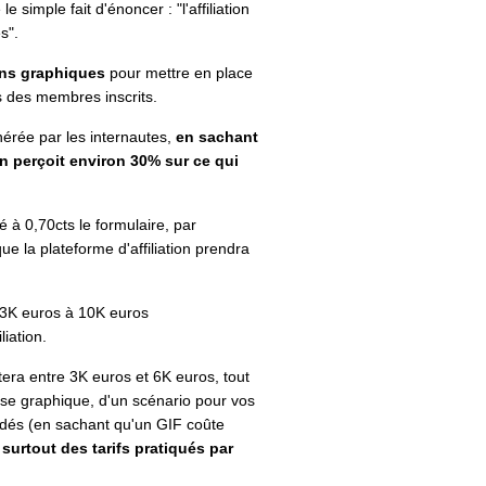
e simple fait d'énoncer : "l'affiliation
s".
ions graphiques
pour mettre en place
s des membres inscrits.
énérée par les internautes,
en sachant
ion perçoit environ 30% sur ce qui
ié à 0,70cts le formulaire, par
ue la plateforme d'affiliation prendra
e 3K euros à 10K euros
liation.
tera entre 3K euros et 6K euros, tout
se graphique, d'un scénario pour vos
és (en sachant qu'un GIF coûte
 surtout des tarifs pratiqués par