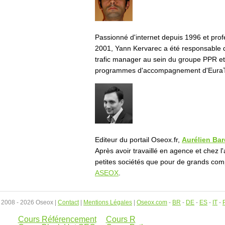
Passionné d'internet depuis 1996 et pro
2001, Yann Kervarec a été responsable d
trafic manager au sein du groupe PPR e
programmes d'accompagnement d'EuraT
Editeur du portail Oseox.fr,
Aurélien Ba
Après avoir travaillé en agence et chez 
petites sociétés que pour de grands com
ASEOX
.
 2008 - 2026 Oseox |
Contact
|
Mentions Légales
|
Oseox.com
-
BR
-
DE
-
ES
-
IT
-
Cours Référencement
Cours R