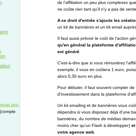
de l'affiliation un peu plus complexes que l
n
ne coûte rien tant qu'il n'y a pas de vente
A ce droit d'entrée s'ajoute les créat
un kit de bannières et un kit email auprè
ment
Il faut aussi prévoir le coût de l'action g
qu'en général la plateforme d'affiliat
n
est généré
.
ion
C'est-à-dire que si vous rémunérez l'affil
iation
exemple, il vous en coûtera 1 euro, puisq
alors 0,30 euro en plus.
Pour débuter, il faut souvent compter d
d'investissement dans la plateforme d'affi
iciel anti-
Un kit emailing et de bannières vous coû
 (compte
dépendra si vous disposez déjà d'une ba
bannières, du nombre de médias demand
moins cher qu'un Flash à développer)
et
votre agence web
.