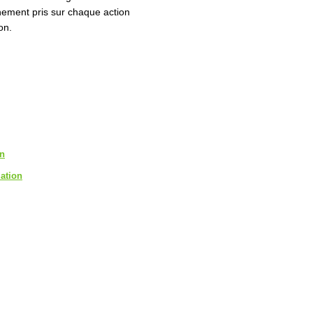
nement pris sur chaque action
on.
on
iation