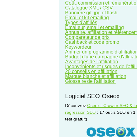
Coût, commission et rémunératio
Catalogue XML / CSV
Bannière gif, jpg et flash
Email et kit emailing
Types d'affiliés
Emaileur, email et emailing
Annuaire, affiliation et référence
Comparateur de prix
Cashback et code promo
Keywordeur
Animer un programme d'affiliatio
Budget d'une campagne d'affiliat
Avantages de l'affiliation
Inconvénients et risques de l'affil
20 conseils en affiliation
Marque blanche et affiliation
Glossaire de l'affiliation
Logiciel SEO Oseox
Découvrez
Oseox : Crawler SEO & log
régression SEO
: 17 outils SEO en 1
test gratuit)