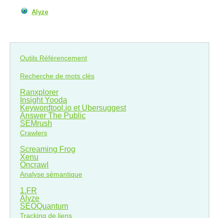
Alyze
Outils Référencement
Recherche de mots clés
Ranxplorer
Insight Yooda
Keywordtool.io et Ubersuggest
Answer The Public
SEMrush
Crawlers
Screaming Frog
Xenu
Oncrawl
Analyse sémantique
1.FR
Alyze
SEOQuantum
Tracking de liens