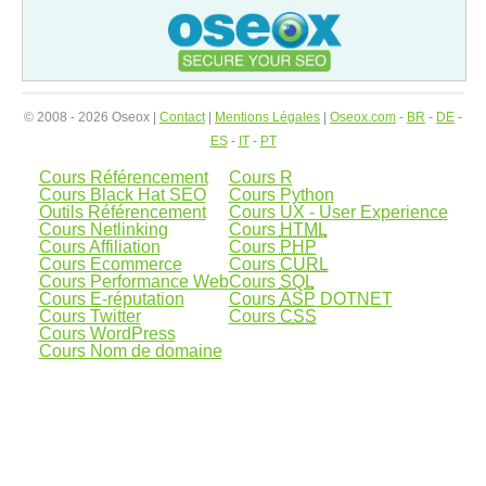
© 2008 - 2026 Oseox |
Contact
|
Mentions Légales
|
Oseox.com
-
BR
-
DE
-
ES
-
IT
-
PT
Cours Référencement
Cours R
Cours Black Hat SEO
Cours Python
Outils Référencement
Cours UX - User Experience
Cours Netlinking
Cours
HTML
Cours Affiliation
Cours
PHP
Cours Ecommerce
Cours
CURL
Cours Performance Web
Cours
SQL
Cours E-réputation
Cours
ASP
DOTNET
Cours Twitter
Cours
CSS
Cours WordPress
Cours Nom de domaine