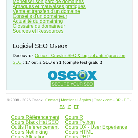
Monétiser son parc de domaines
Arnaques et mauvaises pratiques
Vente et transfert d'un domaine
Conseils d'un domaineur
Actualité du domaining
Glossaire du domaineur
Sources et Ressources
Logiciel SEO Oseox
Découvrez
Oseox : Crawler SEO & logiciel anti-régression
SEO
: 17 outils SEO en 1 (compte test gratuit)
© 2008 - 2026 Oseox |
Contact
|
Mentions Légales
|
Oseox.com
-
BR
-
DE
-
ES
-
IT
-
PT
Cours Référencement
Cours R
Cours Black Hat SEO
Cours Python
Outils Référencement
Cours UX - User Experience
Cours Netlinking
Cours
HTML
Cours Affiliation
Cours
PHP