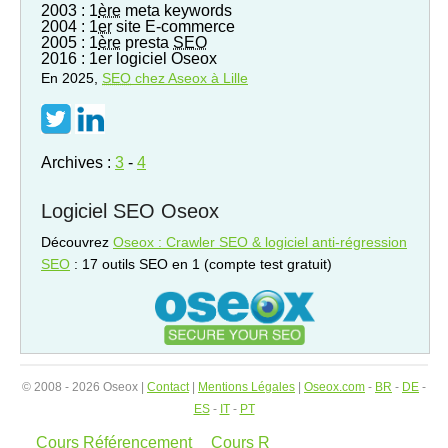
2003 : 1
ère
meta keywords
2004 : 1
er
site E-commerce
2005 : 1
ère
presta
SEO
2016 : 1er logiciel Oseox
En 2025,
SEO
chez Aseox à Lille
Archives :
3
-
4
Logiciel SEO Oseox
Découvrez
Oseox : Crawler SEO & logiciel anti-régression
SEO
: 17 outils SEO en 1 (compte test gratuit)
© 2008 - 2026 Oseox |
Contact
|
Mentions Légales
|
Oseox.com
-
BR
-
DE
-
ES
-
IT
-
PT
Cours Référencement
Cours R