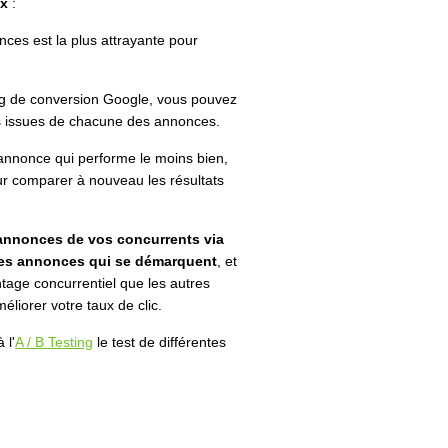
ux
:
ces est la plus attrayante pour
 tag de conversion Google, vous pouvez
s issues de chacune des annonces.
l'annonce qui performe le moins bien,
ur comparer à nouveau les résultats
annonces de vos concurrents via
des annonces qui se démarquent
, et
age concurrentiel que les autres
éliorer votre taux de clic.
 l'
A / B Testing
le test de différentes