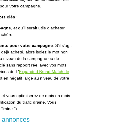
t pour votre campagne.
ots clés
:
mpagne
, et qu'il serait utile d'acheter
enchère.
nents pour votre campagne
. S'il s'agit
déjà acheté, alors isolez le mot non
e au niveau de la campagne ou de
t clé sans rapport réel avec vos mots
rices de L'
Expanded Broad Match de
ot en négatif large au niveau de votre
, et vous optimiserez de mois en mois
lification du trafic drainé. Vous
 Traine
").
es annonces