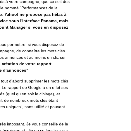
lés à votre campagne, que ce soit des
gle nommé "
Performances de la
le.
Yahoo! ne propose pas hélas à
ervice sous l'interface Panama, mais
ount Manager si vous en disposez
ous permettre, si vous disposez de
ampagne, de connaître les mots clés
 vos annonces et au moins un clic sur
a création de votre rapport,
pe d'annonces"
.
 tout d'abord supprimer les mots clés
 Le rapport de Google a en effet ses
és (quel qu'en soit le ciblage), et
if, de nombreux mots clés étant
tes uniques
", sans utilité et pouvant
 très imposant. Je vous conseille de le
 (décroissants) afin de se focaliser sur