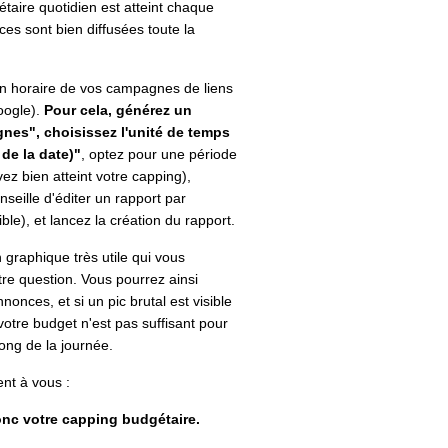
aire quotidien est atteint chaque
es sont bien diffusées toute la
sion horaire de vos campagnes de liens
oogle).
Pour cela, générez un
es", choisissez l'unité de temps
de la date)"
, optez pour une période
ez bien atteint votre capping),
seille d'éditer un rapport par
ible), et lancez la création du rapport.
 graphique très utile qui vous
re question. Vous pourrez ainsi
nonces, et si un pic brutal est visible
votre budget n'est pas suffisant pour
ong de la journée.
rent à vous :
nc votre capping budgétaire.