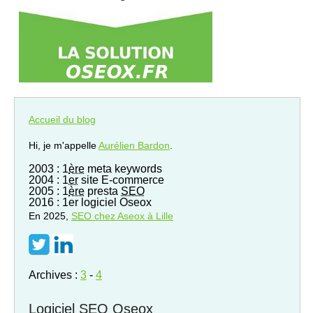
Accueil du blog
Hi, je m'appelle
Aurélien Bardon
.
2003 : 1
ère
meta keywords
2004 : 1
er
site E-commerce
2005 : 1
ère
presta
SEO
2016 : 1er logiciel Oseox
En 2025,
SEO
chez Aseox à Lille
Archives :
3
-
4
Logiciel SEO Oseox