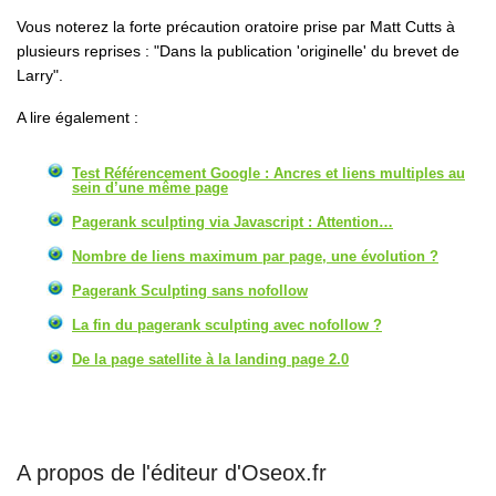
Vous noterez la forte précaution oratoire prise par Matt Cutts à
plusieurs reprises : "
Dans la publication 'originelle' du brevet de
Larry
".
A lire également :
Test Référencement Google : Ancres et liens multiples au
sein d’une même page
Pagerank sculpting via Javascript : Attention…
Nombre de liens maximum par page, une évolution ?
Pagerank Sculpting sans nofollow
La fin du pagerank sculpting avec nofollow ?
De la page satellite à la landing page 2.0
A propos de l'éditeur d'Oseox.fr