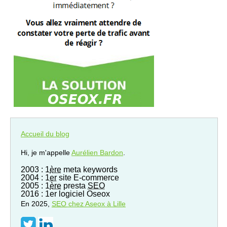
Accueil du blog
Hi, je m'appelle
Aurélien Bardon
.
2003 : 1
ère
meta keywords
2004 : 1
er
site E-commerce
2005 : 1
ère
presta
SEO
2016 : 1er logiciel Oseox
En 2025,
SEO
chez Aseox à Lille