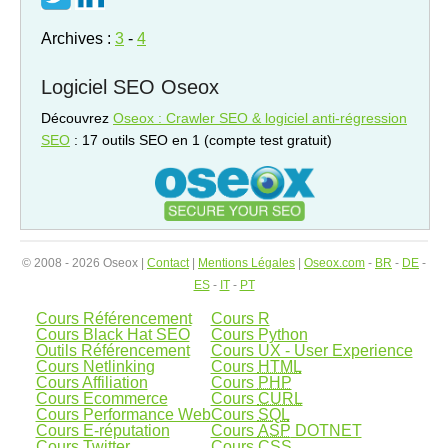
Archives :
3
-
4
Logiciel SEO Oseox
Découvrez
Oseox : Crawler SEO & logiciel anti-régression
SEO
: 17 outils SEO en 1 (compte test gratuit)
© 2008 - 2026 Oseox |
Contact
|
Mentions Légales
|
Oseox.com
-
BR
-
DE
-
ES
-
IT
-
PT
Cours Référencement
Cours R
Cours Black Hat SEO
Cours Python
Outils Référencement
Cours UX - User Experience
Cours Netlinking
Cours
HTML
Cours Affiliation
Cours
PHP
Cours Ecommerce
Cours
CURL
Cours Performance Web
Cours
SQL
Cours E-réputation
Cours
ASP
DOTNET
Cours Twitter
Cours
CSS