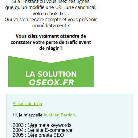
Accueil du blog
Hi, je m'appelle
Aurélien Bardon
.
2003 : 1
ère
meta keywords
2004 : 1
er
site E-commerce
2005 : 1
ère
presta
SEO