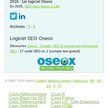
2016 : 1er logiciel Oseox
En 2025,
SEO
chez Aseox à Lille
Archives :
3
-
4
Logiciel SEO Oseox
Découvrez
Oseox : Crawler SEO & logiciel anti-régression
SEO
: 17 outils SEO en 1 (compte test gratuit)
© 2008 - 2026 Oseox |
Contact
|
Mentions Légales
|
Oseox.com
-
BR
-
DE
-
ES
-
IT
-
PT
Cours Référencement
Cours R
Cours Black Hat SEO
Cours Python
Outils Référencement
Cours UX - User Experience
Cours Netlinking
Cours
HTML