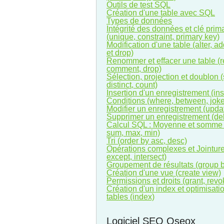
Outils de test SQL
Création d'une table avec SQL
Types de données
Intégrité des données et clé prim
(unique, constraint, primary key)
Modification d'une table (alter, a
et drop)
Renommer et effacer une table (
comment, drop)
Sélection, projection et doublon (
distinct, count)
Insertion d'un enregistrement (ins
Conditions (where, between, joke
Modifier un enregistrement (upda
Supprimer un enregistrement (del
Calcul SQL : Moyenne et somme 
sum, max, min)
Tri (order by asc, desc)
Opérations complexes et Jointure
except, intersect)
Groupement de résultats (group 
Création d'une vue (create view)
Permissions et droits (grant, revo
Création d'un index et optimisati
tables (index)
Logiciel SEO Oseox