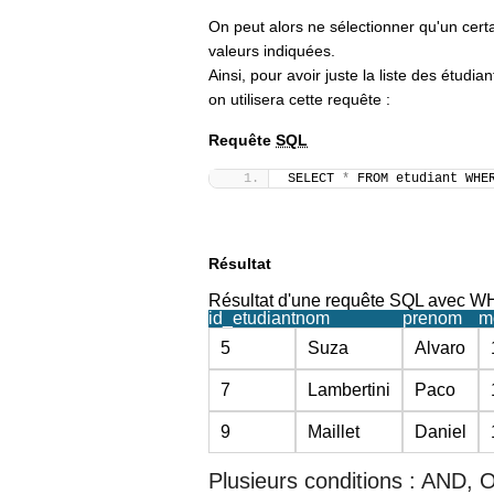
On peut alors ne sélectionner qu'un cert
valeurs indiquées.
Ainsi, pour avoir juste la liste des étud
on utilisera cette requête :
Requête
SQL
SELECT 
*
 FROM etudiant WHE
Résultat
Résultat d'une requête SQL avec 
id_etudiant
nom
prenom
m
5
Suza
Alvaro
7
Lambertini
Paco
9
Maillet
Daniel
Plusieurs conditions : AND,