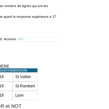
ain nombre de lignes qui ont les
iants ayant la moyenne supérieure à 17
RE moyenne 
>
17.
WHERE
oyenne
domicile
19
St Vallier
19
St Rambert
18
Lyon
 OR et NOT