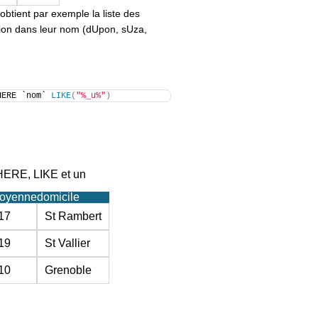
obtient par exemple la liste des
tion dans leur nom (dUpon, sUza,
HERE `nom` 
LIKE
(
"%_u%"
)
HERE, LIKE et un
oyenne
domicile
17
St Rambert
19
St Vallier
10
Grenoble