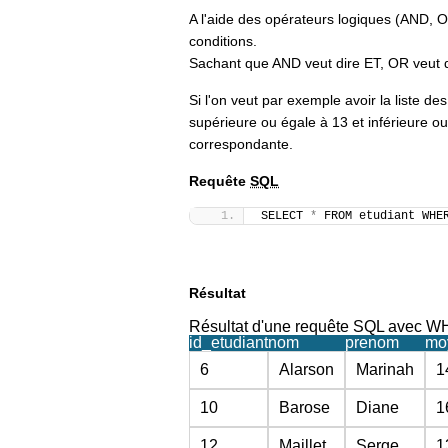
A l'aide des opérateurs logiques (AND, 
conditions.
Sachant que AND veut dire ET, OR veut 
Si l'on veut par exemple avoir la liste d
supérieure ou égale à 13 et inférieure ou
correspondante.
Requête
SQL
SELECT 
*
 FROM etudiant WHE
Résultat
Résultat d'une requête SQL avec 
id_etudiant
nom
prenom
mo
6
Alarson
Marinah
1
10
Barose
Diane
1
12
Maillet
Serge
1