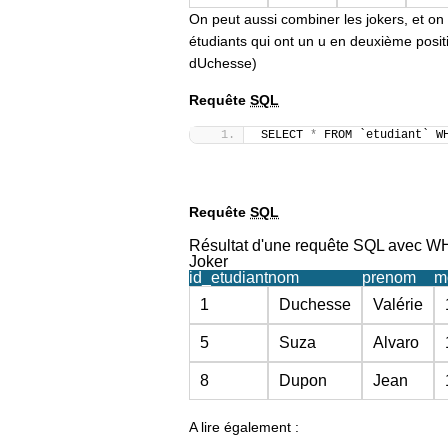
On peut aussi combiner les jokers, et on 
étudiants qui ont un u en deuxième posi
dUchesse)
Requête
SQL
SELECT 
*
 FROM `etudiant` W
Requête
SQL
Résultat d'une requête SQL avec W
Joker
id_etudiant
nom
prenom
m
1
Duchesse
Valérie
5
Suza
Alvaro
8
Dupon
Jean
A lire également :