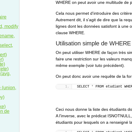
WHERE on peut avoir une multitude de poss
Cela nous permet d'introduire des critèr
aire
Autrement dit, il s'agit de dire que la re
dd, modify
lignes dont les données satisfont à une o
clause WHERE.
rename,
Utilisation simple de WHERE
select,
On peut utiliser WHERE de façon très s
ert)
faire une restriction sur les valeurs ma
r)
te)
même exemple (voir tuto précédent).
ete)
(avg,
On peut donc avoir une requête de la fo
SELECT 
*
 FROM etudiant WHE
 (union,
by)
ke)
Ceci nous donne la liste des étudiants d
on de
A l'inverse, avec le prédicat ISNOTNULL, 
étudiants pour lesquels on a renseigné 