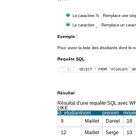
Le caractère % : Remplace une séqu
Le caractère _ : Remplace un carac
Exemple :
Pour avoir la liste des étudiants dont le 
Requête
SQL
SELECT 
*
 FROM `etudiant` W
Résultat
Résultat d'une requête SQL avec 
LIKE
id_etudiant
nom
prenom
moye
9
Maillet
Daniel
18
12
Maillet
Serge
13