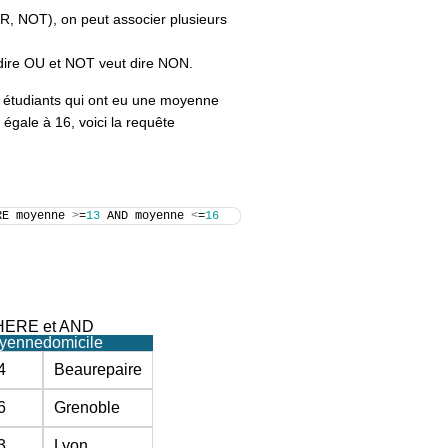
OR, NOT), on peut associer plusieurs
dire OU et NOT veut dire NON.
es étudiants qui ont eu une moyenne
 égale à 16, voici la requête
RE moyenne 
>
=
13
 AND moyenne 
<
=
16
WHERE et AND
yenne
domicile
4
Beaurepaire
6
Grenoble
3
Lyon