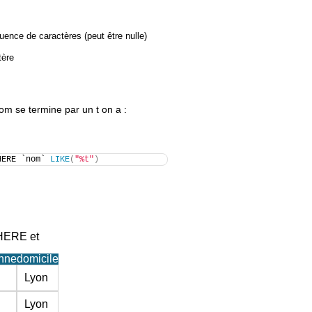
ence de caractères (peut être nulle)
tère
nom se termine par un t on a :
HERE `nom` 
LIKE
(
"%t"
)
WHERE et
nne
domicile
Lyon
Lyon