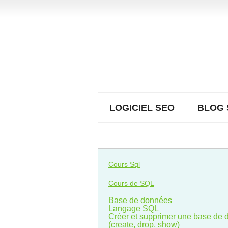
LOGICIEL SEO
BLOG 
Cours Sql
Cours de SQL
Base de données
Langage SQL
Créer et supprimer une base de
(create, drop, show)