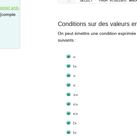
SELECT 
*
 FROM etudiant WHE
iciel anti-
 (compte
Conditions sur des valeurs 
On peut émettre une condition exprimée
suivants :
=
!=
>
<
>=
<=
<>
!>
!<