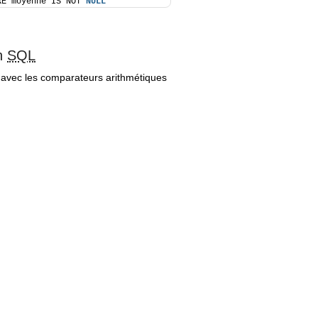
RE moyenne IS NOT 
NULL
en
SQL
 avec les comparateurs arithmétiques