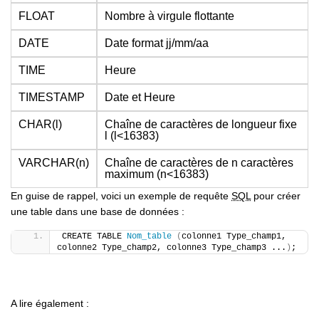
FLOAT
Nombre à virgule flottante
DATE
Date format jj/mm/aa
TIME
Heure
TIMESTAMP
Date et Heure
CHAR(l)
Chaîne de caractères de longueur fixe
l
(l<16383)
VARCHAR(n)
Chaîne de caractères de n caractères
maximum (n<16383)
En guise de rappel, voici un exemple de requête
SQL
pour créer
une table dans une base de données :
CREATE TABLE 
Nom_table
(
colonne1 Type_champ1, 
colonne2 Type_champ2, colonne3 Type_champ3 ...
)
;
A lire également :