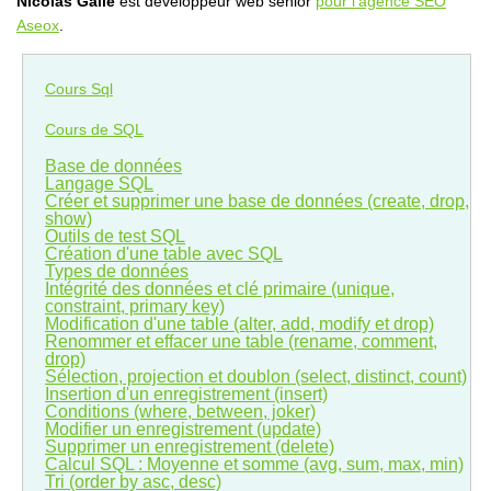
Nicolas Galle
est développeur web sénior
pour l'agence SEO
Aseox
.
Cours Sql
Cours de SQL
Base de données
Langage SQL
Créer et supprimer une base de données (create, drop,
show)
Outils de test SQL
Création d'une table avec SQL
Types de données
Intégrité des données et clé primaire (unique,
constraint, primary key)
Modification d'une table (alter, add, modify et drop)
Renommer et effacer une table (rename, comment,
drop)
Sélection, projection et doublon (select, distinct, count)
Insertion d'un enregistrement (insert)
Conditions (where, between, joker)
Modifier un enregistrement (update)
Supprimer un enregistrement (delete)
Calcul SQL : Moyenne et somme (avg, sum, max, min)
Tri (order by asc, desc)