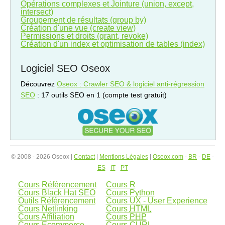
Opérations complexes et Jointure (union, except,
intersect)
Groupement de résultats (group by)
Création d'une vue (create view)
Permissions et droits (grant, revoke)
Création d'un index et optimisation de tables (index)
Logiciel SEO Oseox
Découvrez
Oseox : Crawler SEO & logiciel anti-régression
SEO
: 17 outils SEO en 1 (compte test gratuit)
© 2008 - 2026 Oseox |
Contact
|
Mentions Légales
|
Oseox.com
-
BR
-
DE
-
ES
-
IT
-
PT
Cours Référencement
Cours R
Cours Black Hat SEO
Cours Python
Outils Référencement
Cours UX - User Experience
Cours Netlinking
Cours
HTML
Cours Affiliation
Cours
PHP
Cours Ecommerce
Cours
CURL