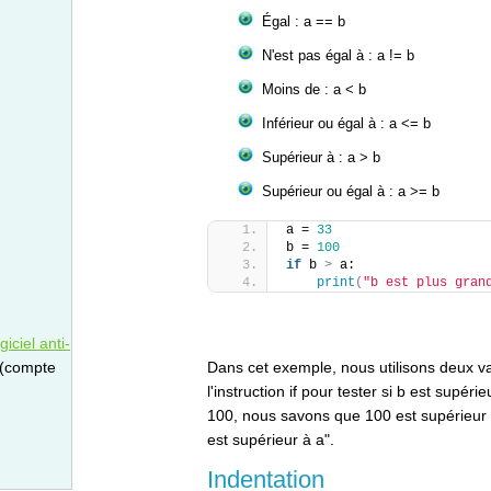
Égal : a == b
N'est pas égal à : a != b
Moins de : a < b
Inférieur ou égal à : a <= b
Supérieur à : a > b
Supérieur ou égal à : a >= b
a = 
33
b = 
100
if
 b 
>
 a:
print
(
"b est plus gran
iciel anti-
 (compte
Dans cet exemple, nous utilisons deux var
l'instruction if pour tester si b est supé
100, nous savons que 100 est supérieur 
est supérieur à a".
Indentation