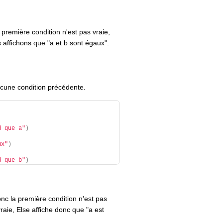
première condition n'est pas vraie,
s affichons que "a et b sont égaux".
ucune condition précédente.
d que a"
)
ux"
)
d que b"
)
nc la première condition n'est pas
 vraie, Else affiche donc que "a est