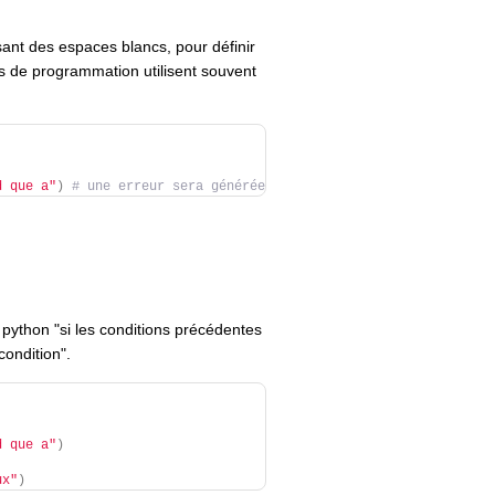
isant des espaces blancs, pour définir
s de programmation utilisent souvent
d que a"
)
# une erreur sera générée
n python "si les conditions précédentes
condition".
d que a"
)
ux"
)