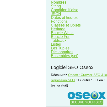
Nombres
String
Condition if else
JSON
Dates et heures
Fonctions
Classes et Objets
Héritage
Boucle While
Boucle For
Tableaux
Listes
Les Tuples
Dictionnaires
Ensembles (set)
Logiciel SEO Oseox
Découvrez
Oseox : Crawler SEO & log
régression SEO
: 17 outils SEO en 1
test gratuit)