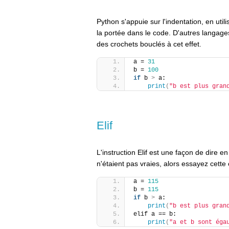
Python s'appuie sur l'indentation, en util
la portée dans le code. D'autres langage
des crochets bouclés à cet effet.
a = 
31
b = 
100
if
 b 
>
 a:
print
(
"b est plus gran
Elif
L'instruction Elif est une façon de dire e
n'étaient pas vraies, alors essayez cette 
a = 
115
b = 
115
if
 b 
>
 a:
print
(
"b est plus gran
elif a == b:
print
(
"a et b sont éga