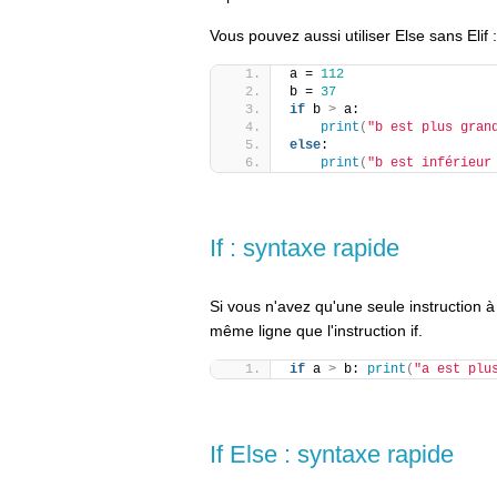
Vous pouvez aussi utiliser Else sans Elif :
a = 
112
b = 
37
if
 b 
>
 a:
print
(
"b est plus gran
else
:
print
(
"b est inférieur
If : syntaxe rapide
Si vous n'avez qu'une seule instruction à
même ligne que l'instruction if.
if
 a 
>
 b: 
print
(
"a est plu
If Else : syntaxe rapide