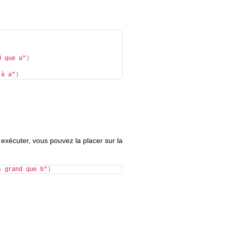
d que a"
)
 à a"
)
 exécuter, vous pouvez la placer sur la
s grand que b"
)