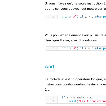
Si vous n'avez qu'une seule instruction à
pour else, vous pouvez tout mettre sur l
print
(
"A"
)
if
 a 
>
 b 
else
p
Vous pouvez également avoir plusieurs au
Une ligne If else, avec 3 conditions :
print
(
"A"
)
if
 a 
>
 b 
else
p
And
Le mot-clé et est un opérateur logique, e
instructions conditionnelles. Tester si a e
à a :
if
 a 
>
 b and c 
>
 a:
print
(
"Les 2 condition