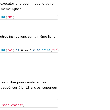
 exécuter, une pour If, et une autre
a même ligne :
rint
(
"B"
)
tres instructions sur la même ligne.
rint
(
"="
)
if
 a == b 
else
print
(
"B"
)
t est utilisé pour combiner des
st supérieur à b, ET si c est supérieur
s sont vraies"
)