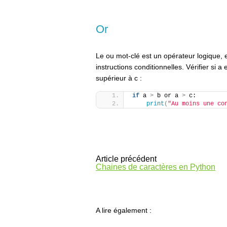
Or
Le ou mot-clé est un opérateur logique, e
instructions conditionnelles. Vérifier si a
supérieur à c :
if
 a 
>
 b or a 
>
 c:
print
(
"Au moins une co
Article précédent
Chaines de caractères en Python
A lire également :