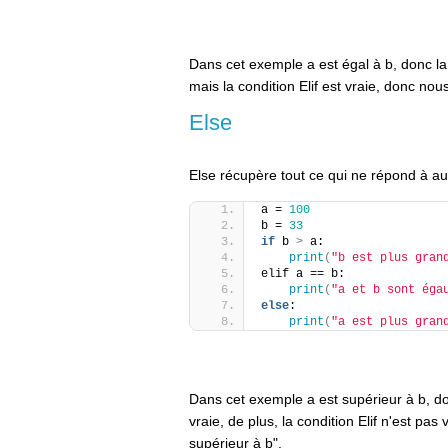
Dans cet exemple a est égal à b, donc la 
mais la condition Elif est vraie, donc nou
Else
Else récupère tout ce qui ne répond à a
a = 
100
b = 
33
if
 b 
>
 a:
print
(
"b est plus gran
elif a == b:
print
(
"a et b sont éga
else
:
print
(
"a est plus gran
Dans cet exemple a est supérieur à b, do
vraie, de plus, la condition Elif n'est pas
supérieur à b".