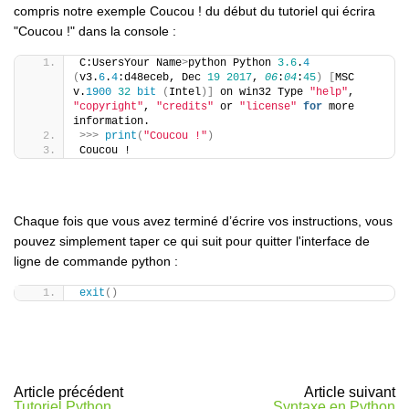
compris notre exemple Coucou ! du début du tutoriel qui écrira
"Coucou !" dans la console :
C:UsersYour Name
>
python Python 
3.6
.
4
(
v3.
6
.
4
:d48eceb, Dec 
19
2017
, 
06
:
04
:
45
)
[
MSC 
v.
1900
32
bit
(
Intel
)]
 on win32 Type 
"help"
, 
"copyright"
, 
"credits"
 or 
"license"
for
 more 
information.
>>>
print
(
"Coucou !"
)
Coucou !
Chaque fois que vous avez terminé d’écrire vos instructions, vous
pouvez simplement taper ce qui suit pour quitter l'interface de
ligne de commande python :
exit
()
Article précédent
Article suivant
Tutoriel Python
Syntaxe en Python