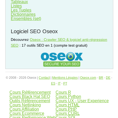
Tableaux
Listes
Les Tuples
Dictionnaires
Ensembles (set)
Logiciel SEO Oseox
Découvrez
Oseox : Crawler SEO & logiciel anti-régression
SEO
: 17 outils SEO en 1 (compte test gratuit)
© 2008 - 2026 Oseox |
Contact
|
Mentions Légales
|
Oseox.com
-
BR
-
DE
-
ES
-
IT
-
PT
Cours Référencement
Cours R
Cours Black Hat SEO
Cours Python
Outils Référencement
Cours UX - User Experience
Cours Netlinking
Cours
HTML
Cours Affiliation
Cours
PHP
Cours Ecommerce
Cours
CURL
Cours Performance Web
Cours
SQL