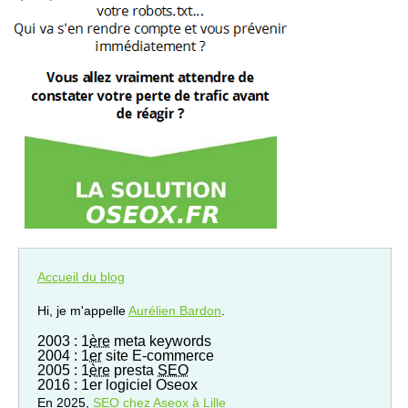
Accueil du blog
Hi, je m'appelle
Aurélien Bardon
.
2003 : 1
ère
meta keywords
2004 : 1
er
site E-commerce
2005 : 1
ère
presta
SEO
2016 : 1er logiciel Oseox
En 2025,
SEO
chez Aseox à Lille