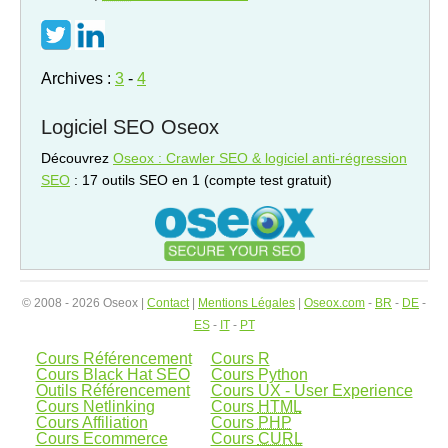
Archives :
3
-
4
Logiciel SEO Oseox
Découvrez
Oseox : Crawler SEO & logiciel anti-régression
SEO
: 17 outils SEO en 1 (compte test gratuit)
© 2008 - 2026 Oseox |
Contact
|
Mentions Légales
|
Oseox.com
-
BR
-
DE
-
ES
-
IT
-
PT
Cours Référencement
Cours R
Cours Black Hat SEO
Cours Python
Outils Référencement
Cours UX - User Experience
Cours Netlinking
Cours
HTML
Cours Affiliation
Cours
PHP
Cours Ecommerce
Cours
CURL