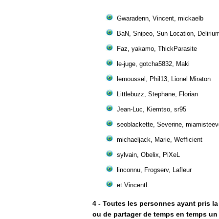
Gwaradenn, Vincent, mickaelb
BaN, Snipeo, Sun Location, Deliriu
Faz, yakamo, ThickParasite
le-juge, gotcha5832, Maki
lemoussel, Phil13, Lionel Miraton
Littlebuzz, Stephane, Florian
Jean-Luc, Kiemtso, sr95
seoblackette, Severine, miamisteev
michaeljack, Marie, Wefficient
sylvain, Obelix, PiXeL
linconnu, Frogserv, Lafleur
et VincentL
4 - Toutes les personnes ayant pris l
ou de partager de temps en temps un 