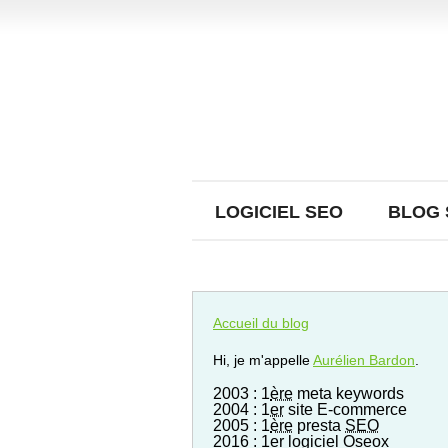
LOGICIEL SEO
BLOG 
Accueil du blog
Hi, je m'appelle
Aurélien Bardon
.
2003 : 1
ère
meta keywords
2004 : 1
er
site E-commerce
2005 : 1
ère
presta
SEO
2016 : 1er logiciel Oseox