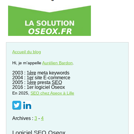
Accueil du blog
Hi, je m'appelle
Aurélien Bardon
.
2003 : 1
ère
meta keywords
2004 : 1
er
site E-commerce
2005 : 1
ère
presta
SEO
2016 : 1er logiciel Oseox
En 2025,
SEO
chez Aseox à Lille
Archives :
3
-
4
Logiciel SEO Oseox