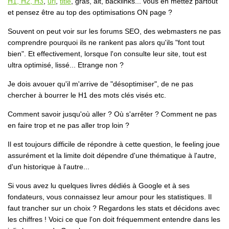
H1, H2, H3
,
url
,
title
, gras, alt, backlinks... vous en mettez partout
et pensez être au top des optimisations ON page ?
Souvent on peut voir sur les forums SEO, des webmasters ne pas
comprendre pourquoi ils ne rankent pas alors qu'ils "
font tout
bien
". Et effectivement, lorsque l'on consulte leur site, tout est
ultra optimisé, lissé... Etrange non ?
Je dois avouer qu'il m'arrive de "désoptimiser", de ne pas
chercher à bourrer le H1 des mots clés visés etc.
Comment savoir jusqu'où aller ? Où s'arrêter ? Comment ne pas
en faire trop et ne pas aller trop loin ?
Il est toujours difficile de répondre à cette question, le feeling joue
assurément et la limite doit dépendre d'une thématique à l'autre,
d'un historique à l'autre...
Si vous avez lu quelques livres dédiés à Google et à ses
fondateurs, vous connaissez leur amour pour les statistiques. Il
faut trancher sur un choix ? Regardons les stats et décidons avec
les chiffres ! Voici ce que l'on doit fréquemment entendre dans les