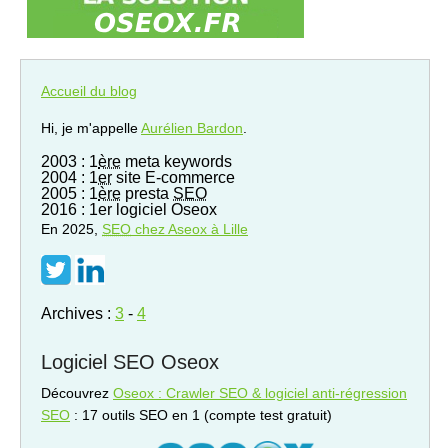
Accueil du blog
Hi, je m'appelle
Aurélien Bardon
.
2003 : 1
ère
meta keywords
2004 : 1
er
site E-commerce
2005 : 1
ère
presta
SEO
2016 : 1er logiciel Oseox
En 2025,
SEO
chez Aseox à Lille
Archives :
3
-
4
Logiciel SEO Oseox
Découvrez
Oseox : Crawler SEO & logiciel anti-régression
SEO
: 17 outils SEO en 1 (compte test gratuit)