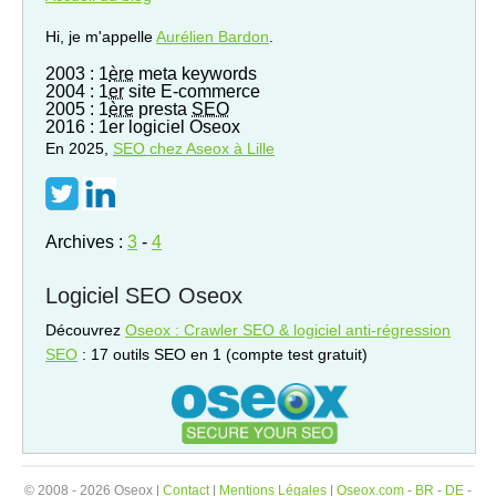
Hi, je m'appelle
Aurélien Bardon
.
2003 : 1
ère
meta keywords
2004 : 1
er
site E-commerce
2005 : 1
ère
presta
SEO
2016 : 1er logiciel Oseox
En 2025,
SEO
chez Aseox à Lille
Archives :
3
-
4
Logiciel SEO Oseox
Découvrez
Oseox : Crawler SEO & logiciel anti-régression
SEO
: 17 outils SEO en 1 (compte test gratuit)
© 2008 - 2026 Oseox |
Contact
|
Mentions Légales
|
Oseox.com
-
BR
-
DE
-