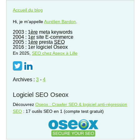
Accueil du blog
Hi, je m'appelle
Aurélien Bardon
.
2003 : 1
ère
meta keywords
2004 : 1
er
site E-commerce
2005 : 1
ère
presta
SEO
2016 : 1er logiciel Oseox
En 2025,
SEO
chez Aseox à Lille
Archives :
3
-
4
Logiciel SEO Oseox
Découvrez
Oseox : Crawler SEO & logiciel anti-régression
SEO
: 17 outils SEO en 1 (compte test gratuit)