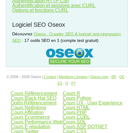
Authentification HTTP Curl
Authentification et sessions avec CURL
Options et fonctions CURL
Logiciel SEO Oseox
Découvrez
Oseox : Crawler SEO & logiciel anti-régression
SEO
: 17 outils SEO en 1 (compte test gratuit)
© 2008 - 2026 Oseox |
Contact
|
Mentions Légales
|
Oseox.com
-
BR
-
DE
-
ES
-
IT
-
PT
Cours Référencement
Cours R
Cours Black Hat SEO
Cours Python
Outils Référencement
Cours UX - User Experience
Cours Netlinking
Cours
HTML
Cours Affiliation
Cours
PHP
Cours Ecommerce
Cours
CURL
Cours Performance Web
Cours
SQL
Cours E-réputation
Cours
ASP
DOTNET
Cours Twitter
Cours
CSS