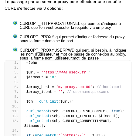
Le passage par un serveur proxy pour effectuer une requête
CURL s'effectue via 3 options :
CURLOPT_HTTPPROXYTUNNEL qui permet d'indiquer à
CURL que l'on veut exécuter la requête via un proxy
CURLOPT_PROXY qui permet d'indiquer l'adresse du proxy
sous la forme domaine.tld:port
CURLOPT_PROXYUSERPWD qui sert, si besoin, à indiquer
les nom d'utilisateur et mot de passe de connexion au proxy,
sous la forme nom_utilisateur:mot_de_passe
<
?php
$url = 
'https://www.oseox.fr'
;
$timeout = 
10
;
$proxy_host = 
'my-proxy.com:80'
; 
// host:port
$proxy_ident = 
''
; 
// username:password
$ch = 
curl_init
(
$url
)
;
curl_setopt
(
$ch, CURLOPT_FRESH_CONNECT, 
true
)
;
curl_setopt
(
$ch, CURLOPT_TIMEOUT, $timeout
)
;
curl_setopt
(
$ch, CURLOPT_CONNECTTIMEOUT, 
$timeout
)
;
if
(
preg_match
(
'`^https://`i'
, $url
))