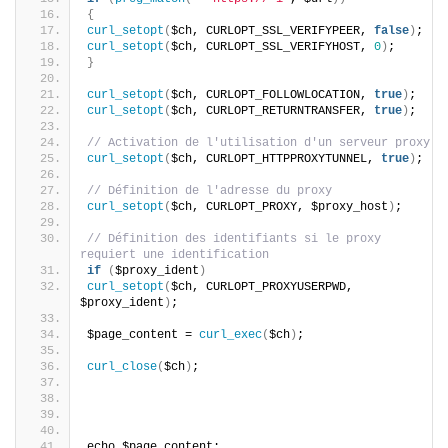
{
curl_setopt
(
$ch, CURLOPT_SSL_VERIFYPEER, 
false
)
;
curl_setopt
(
$ch, CURLOPT_SSL_VERIFYHOST, 
0
)
;
}
curl_setopt
(
$ch, CURLOPT_FOLLOWLOCATION, 
true
)
;
curl_setopt
(
$ch, CURLOPT_RETURNTRANSFER, 
true
)
;
// Activation de l'utilisation d'un serveur proxy
curl_setopt
(
$ch, CURLOPT_HTTPPROXYTUNNEL, 
true
)
;
// Définition de l'adresse du proxy
curl_setopt
(
$ch, CURLOPT_PROXY, $proxy_host
)
;
// Définition des identifiants si le proxy 
requiert une identification
if
(
$proxy_ident
)
curl_setopt
(
$ch, CURLOPT_PROXYUSERPWD, 
$proxy_ident
)
;
$page_content = 
curl_exec
(
$ch
)
;
curl_close
(
$ch
)
;
echo $page_content;