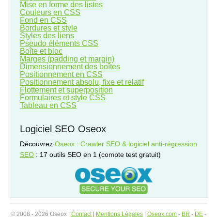
Mise en forme des listes
Couleurs en CSS
Fond en CSS
Bordures et style
Styles des liens
Pseudo éléments CSS
Boîte et bloc
Marges (padding et margin)
Dimensionnement des boîtes
Positionnement en CSS
Positionnement absolu, fixe et relatif
Flottement et superposition
Formulaires et style CSS
Tableau en CSS
Logiciel SEO Oseox
Découvrez
Oseox : Crawler SEO & logiciel anti-régression
SEO
: 17 outils SEO en 1 (compte test gratuit)
© 2008 - 2026 Oseox |
Contact
|
Mentions Légales
|
Oseox.com
-
BR
-
DE
-