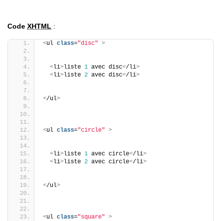
Code
XHTML
:
<
ul 
class
=
"disc"
>
<
li
>
liste 
1
 avec disc
<
/li
>
<
li
>
liste 
2
 avec disc
<
/li
>
<
/ul
>
<
ul 
class
=
"circle"
>
<
li
>
liste 
1
 avec circle
<
/li
>
<
li
>
liste 
2
 avec circle
<
/li
>
<
/ul
>
<
ul 
class
=
"square"
>