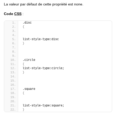
La valeur par défaut de cette propriété est none.
Code
CSS
:
.disc
{
list-style-type:disc
}
.circle
{
list-style-type:circle;
}
.square
{
list-style-type:square;
}