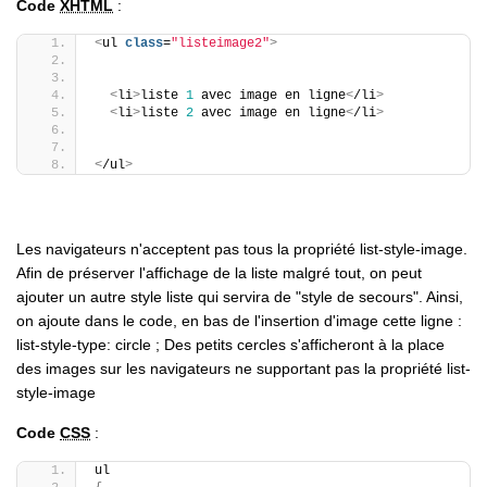
Code
XHTML
:
<
ul 
class
=
"listeimage2"
>
<
li
>
liste 
1
 avec image en ligne
<
/li
>
<
li
>
liste 
2
 avec image en ligne
<
/li
>
<
/ul
>
Les navigateurs n'acceptent pas tous la propriété list-style-image.
Afin de préserver l'affichage de la liste malgré tout, on peut
ajouter un autre style liste qui servira de "style de secours". Ainsi,
on ajoute dans le code, en bas de l'insertion d'image cette ligne :
list-style-type: circle ; Des petits cercles s'afficheront à la place
des images sur les navigateurs ne supportant pas la propriété list-
style-image
Code
CSS
:
ul