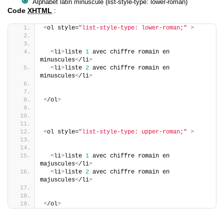
Alphabet latin minuscule (list-style-type: lower-roman)
Code
XHTML
:
<
ol style=
"list-style-type: lower-roman;"
>
<
li
>
liste 
1
 avec chiffre romain en 
minuscules
<
/li
>
<
li
>
liste 
2
 avec chiffre romain en 
minuscules
<
/li
>
<
/ol
>
<
ol style=
"list-style-type: upper-roman;"
>
<
li
>
liste 
1
 avec chiffre romain en 
majuscules
<
/li
>
<
li
>
liste 
2
 avec chiffre romain en 
majuscules
<
/li
>
<
/ol
>