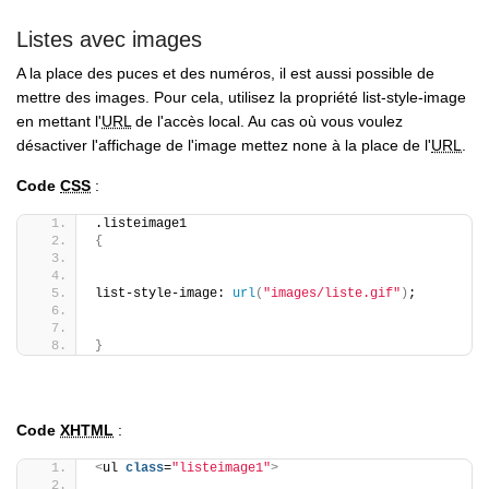
Listes avec images
A la place des puces et des numéros, il est aussi possible de
mettre des images. Pour cela, utilisez la propriété list-style-image
en mettant l'
URL
de l'accès local. Au cas où vous voulez
désactiver l'affichage de l'image mettez none à la place de l'
URL
.
Code
CSS
:
.listeimage1
{
list-style-image: 
url
(
"images/liste.gif"
)
;
}
Code
XHTML
:
<
ul 
class
=
"listeimage1"
>