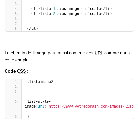
<
li
>
liste 
1
 avec image en locale
<
/li
>
<
li
>
liste 
2
 avec image en locale
<
/li
>
<
/ul
>
Le chemin de l'image peut aussi contenir des
URL
comme dans
cet exemple :
Code
CSS
:
.listeimage2
{
list-style-
image:
url
(
"https://www.votredomain.com/images/liste.
)
}