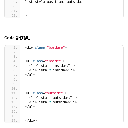
list-style-position: outside;
}
Code
XHTML
:
<
div 
class
=
"bordure"
>
<
ul 
class
=
"inside"
>
<
li
>
liste 
1
 inside
<
/li
>
<
li
>
liste 
2
 inside
<
/li
>
<
/ul
>
<
ul 
class
=
"outside"
>
<
li
>
liste 
1
 outside
<
/li
>
<
li
>
liste 
2
 outside
<
/li
>
<
/ul
>
<
/div
>