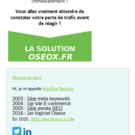
Accueil du blog
Hi, je m'appelle
Aurélien Bardon
.
2003 : 1
ère
meta keywords
2004 : 1
er
site E-commerce
2005 : 1
ère
presta
SEO
2016 : 1er logiciel Oseox
En 2025,
SEO
chez Aseox à Lille