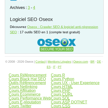
Archives :
3
-
4
Logiciel SEO Oseox
Découvrez
Oseox : Crawler SEO & logiciel anti-régression
SEO
: 17 outils SEO en 1 (compte test gratuit)
© 2008 - 2026 Oseox |
Contact
|
Mentions Légales
|
Oseox.com
-
BR
-
DE
-
ES
-
IT
-
PT
Cours Référencement
Cours R
Cours Black Hat SEO
Cours Python
Outils Référencement
Cours UX - User Experience
Cours Netlinking
Cours
HTML
Cours Affiliation
Cours
PHP
Cours Ecommerce
Cours
CURL
Cours Performance Web
Cours
SQL
Cours E-réputation
Cours
ASP
DOTNET
Cours Twitter
Cours
CSS