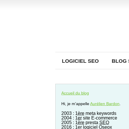
LOGICIEL SEO
BLOG 
Accueil du blog
Hi, je m'appelle
Aurélien Bardon
.
2003 : 1
ère
meta keywords
2004 : 1
er
site E-commerce
2005 : 1
ère
presta
SEO
2016 : 1er logiciel Oseox