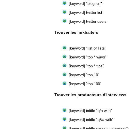
[keyword] "blog roll"
[keyword] twitter list
[keyword] twitter users
Trouver les linkbaiters
[keyword] "list of lists"
[keyword] "top * ways"
[keyword] "top * tips"
[keyword] "top 10"
[keyword] "top 100"
Trouver les producteurs d'interviews
[keyword] intitle:"q/a with"
[keyword] intitle:"q&a with"
[keyword] intitle:experts interview