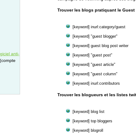
Trouver les blogs pratiquant le Guest
[keyword] inurl:category/guest
[keyword] "guest blogger"
[keyword] guest blog post writer
iciel anti-
[keyword] "guest post"
 (compte
[keyword] "guest article"
[keyword] "guest column"
[keyword] inurl:contributors
Trouver les blogueurs et les listes tw
[keyword] blog list
[keyword] top bloggers
[keyword] blogroll