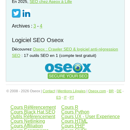
En 2025,
SEO
chez Aseox à Lille
Archives :
3
-
4
Logiciel SEO Oseox
Découvrez
Oseox : Crawler SEO & logiciel anti-régression
SEO
: 17 outils SEO en 1 (compte test gratuit)
© 2008 - 2026 Oseox |
Contact
|
Mentions Légales
|
Oseox.com
-
BR
-
DE
-
ES
-
IT
-
PT
Cours Référencement
Cours R
Cours Black Hat SEO
Cours Python
Outils Référencement
Cours UX - User Experience
Cours Netlinking
Cours
HTML
Cours Affiliation
Cours
PHP