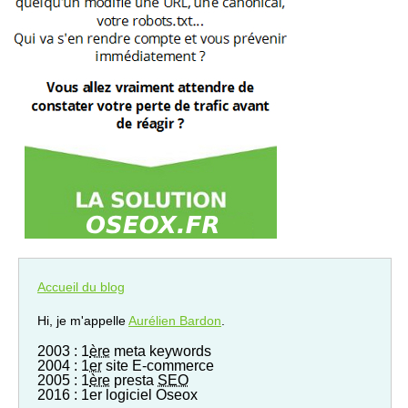
Accueil du blog
Hi, je m'appelle
Aurélien Bardon
.
2003 : 1
ère
meta keywords
2004 : 1
er
site E-commerce
2005 : 1
ère
presta
SEO
2016 : 1er logiciel Oseox