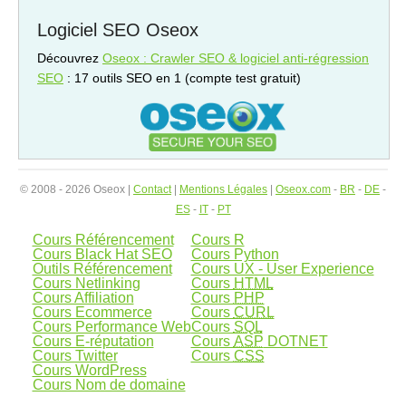
Logiciel SEO Oseox
Découvrez
Oseox : Crawler SEO & logiciel anti-régression
SEO
: 17 outils SEO en 1 (compte test gratuit)
© 2008 - 2026 Oseox |
Contact
|
Mentions Légales
|
Oseox.com
-
BR
-
DE
-
ES
-
IT
-
PT
Cours Référencement
Cours R
Cours Black Hat SEO
Cours Python
Outils Référencement
Cours UX - User Experience
Cours Netlinking
Cours
HTML
Cours Affiliation
Cours
PHP
Cours Ecommerce
Cours
CURL
Cours Performance Web
Cours
SQL
Cours E-réputation
Cours
ASP
DOTNET
Cours Twitter
Cours
CSS
Cours WordPress
Cours Nom de domaine