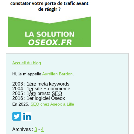
Accueil du blog
Hi, je m'appelle
Aurélien Bardon
.
2003 : 1
ère
meta keywords
2004 : 1
er
site E-commerce
2005 : 1
ère
presta
SEO
2016 : 1er logiciel Oseox
En 2025,
SEO
chez Aseox à Lille
Archives :
3
-
4