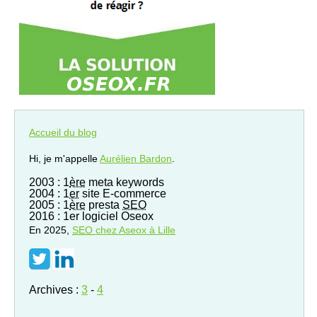
Accueil du blog
Hi, je m'appelle
Aurélien Bardon
.
2003 : 1
ère
meta keywords
2004 : 1
er
site E-commerce
2005 : 1
ère
presta
SEO
2016 : 1er logiciel Oseox
En 2025,
SEO
chez Aseox à Lille
Archives :
3
-
4