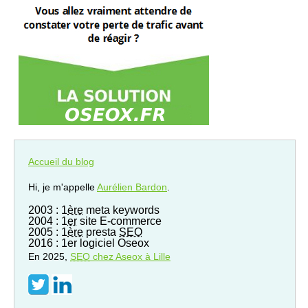
Accueil du blog
Hi, je m'appelle
Aurélien Bardon
.
2003 : 1
ère
meta keywords
2004 : 1
er
site E-commerce
2005 : 1
ère
presta
SEO
2016 : 1er logiciel Oseox
En 2025,
SEO
chez Aseox à Lille