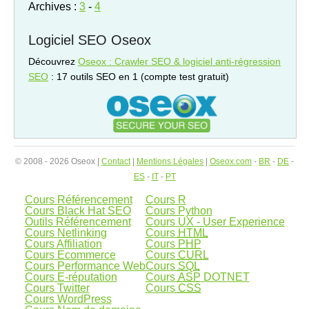
Archives :
3
-
4
Logiciel SEO Oseox
Découvrez
Oseox : Crawler SEO & logiciel anti-régression
SEO
: 17 outils SEO en 1 (compte test gratuit)
© 2008 - 2026 Oseox |
Contact
|
Mentions Légales
|
Oseox.com
-
BR
-
DE
-
ES
-
IT
-
PT
Cours Référencement
Cours R
Cours Black Hat SEO
Cours Python
Outils Référencement
Cours UX - User Experience
Cours Netlinking
Cours
HTML
Cours Affiliation
Cours
PHP
Cours Ecommerce
Cours
CURL
Cours Performance Web
Cours
SQL
Cours E-réputation
Cours
ASP
DOTNET
Cours Twitter
Cours
CSS
Cours WordPress