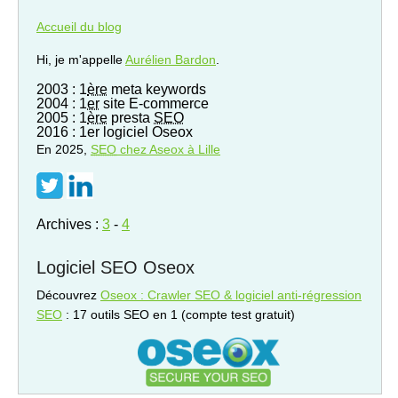
Accueil du blog
Hi, je m'appelle
Aurélien Bardon
.
2003 : 1
ère
meta keywords
2004 : 1
er
site E-commerce
2005 : 1
ère
presta
SEO
2016 : 1er logiciel Oseox
En 2025,
SEO
chez Aseox à Lille
Archives :
3
-
4
Logiciel SEO Oseox
Découvrez
Oseox : Crawler SEO & logiciel anti-régression
SEO
: 17 outils SEO en 1 (compte test gratuit)