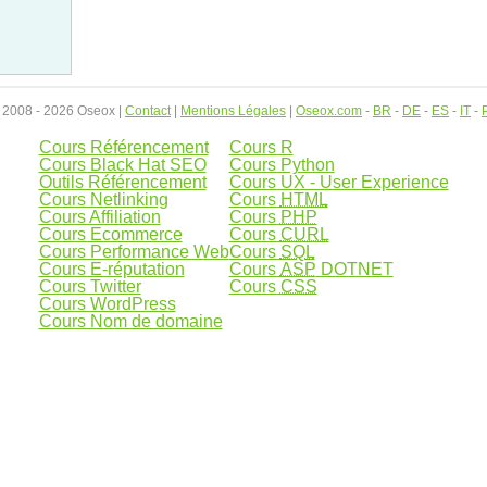
 2008 - 2026 Oseox |
Contact
|
Mentions Légales
|
Oseox.com
-
BR
-
DE
-
ES
-
IT
-
Cours Référencement
Cours R
Cours Black Hat SEO
Cours Python
Outils Référencement
Cours UX - User Experience
Cours Netlinking
Cours
HTML
Cours Affiliation
Cours
PHP
Cours Ecommerce
Cours
CURL
Cours Performance Web
Cours
SQL
Cours E-réputation
Cours
ASP
DOTNET
Cours Twitter
Cours
CSS
Cours WordPress
Cours Nom de domaine