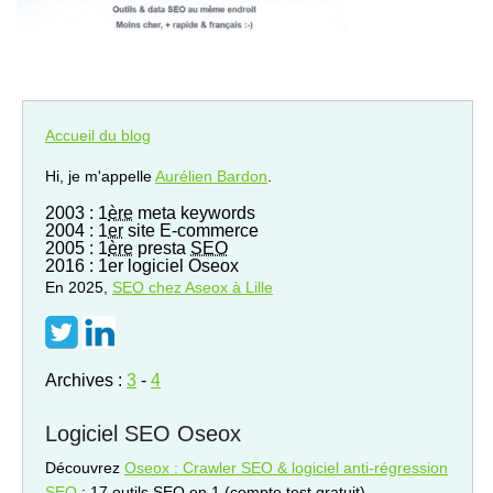
Accueil du blog
Hi, je m'appelle
Aurélien Bardon
.
2003 : 1
ère
meta keywords
2004 : 1
er
site E-commerce
2005 : 1
ère
presta
SEO
2016 : 1er logiciel Oseox
En 2025,
SEO
chez Aseox à Lille
Archives :
3
-
4
Logiciel SEO Oseox
Découvrez
Oseox : Crawler SEO & logiciel anti-régression
SEO
: 17 outils SEO en 1 (compte test gratuit)