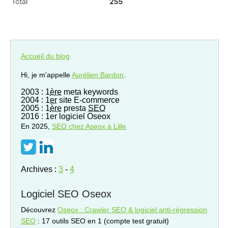
Accueil du blog
Hi, je m'appelle
Aurélien Bardon
.
2003 : 1
ère
meta keywords
2004 : 1
er
site E-commerce
2005 : 1
ère
presta
SEO
2016 : 1er logiciel Oseox
En 2025,
SEO
chez Aseox à Lille
Archives :
3
-
4
Logiciel SEO Oseox
Découvrez
Oseox : Crawler SEO & logiciel anti-régression
SEO
: 17 outils SEO en 1 (compte test gratuit)