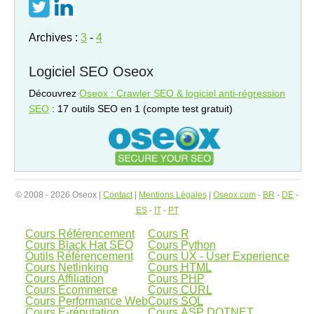
Archives :
3
-
4
Logiciel SEO Oseox
Découvrez
Oseox : Crawler SEO & logiciel anti-régression
SEO
: 17 outils SEO en 1 (compte test gratuit)
© 2008 - 2026 Oseox |
Contact
|
Mentions Légales
|
Oseox.com
-
BR
-
DE
-
ES
-
IT
-
PT
Cours Référencement
Cours R
Cours Black Hat SEO
Cours Python
Outils Référencement
Cours UX - User Experience
Cours Netlinking
Cours
HTML
Cours Affiliation
Cours
PHP
Cours Ecommerce
Cours
CURL
Cours Performance Web
Cours
SQL
Cours E-réputation
Cours
ASP
DOTNET