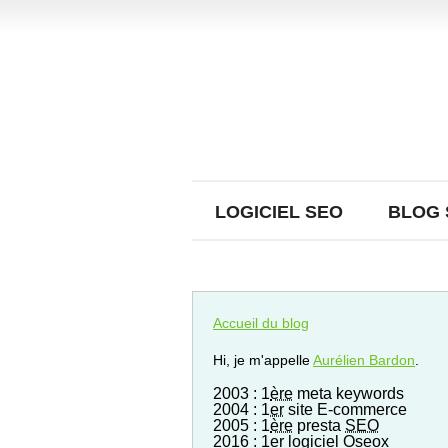
LOGICIEL SEO
BLOG 
Accueil du blog
Hi, je m'appelle
Aurélien Bardon
.
2003 : 1
ère
meta keywords
2004 : 1
er
site E-commerce
2005 : 1
ère
presta
SEO
2016 : 1er logiciel Oseox