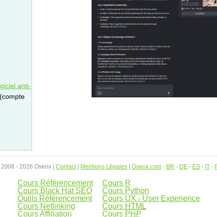
iciel anti-
 (compte
 2008 - 2026 Oseox |
Contact
|
Mentions Légales
|
Oseox.com
-
BR
-
DE
-
ES
-
IT
-
Cours Référencement
Cours R
Cours Black Hat SEO
Cours Python
Outils Référencement
Cours UX - User Experience
Cours Netlinking
Cours
HTML
Cours Affiliation
Cours
PHP