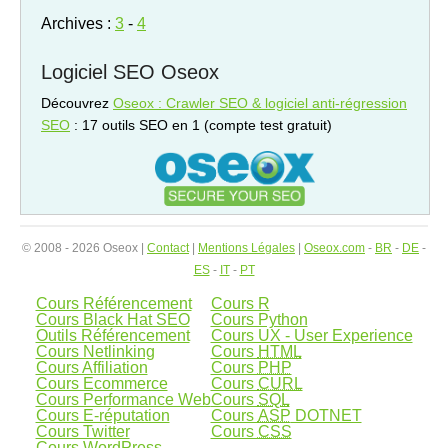
Archives :
3
-
4
Logiciel SEO Oseox
Découvrez
Oseox : Crawler SEO & logiciel anti-régression
SEO
: 17 outils SEO en 1 (compte test gratuit)
© 2008 - 2026 Oseox |
Contact
|
Mentions Légales
|
Oseox.com
-
BR
-
DE
-
ES
-
IT
-
PT
Cours Référencement
Cours R
Cours Black Hat SEO
Cours Python
Outils Référencement
Cours UX - User Experience
Cours Netlinking
Cours
HTML
Cours Affiliation
Cours
PHP
Cours Ecommerce
Cours
CURL
Cours Performance Web
Cours
SQL
Cours E-réputation
Cours
ASP
DOTNET
Cours Twitter
Cours
CSS
Cours WordPress