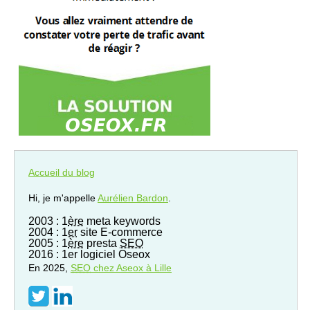
Accueil du blog
Hi, je m'appelle
Aurélien Bardon
.
2003 : 1
ère
meta keywords
2004 : 1
er
site E-commerce
2005 : 1
ère
presta
SEO
2016 : 1er logiciel Oseox
En 2025,
SEO
chez Aseox à Lille